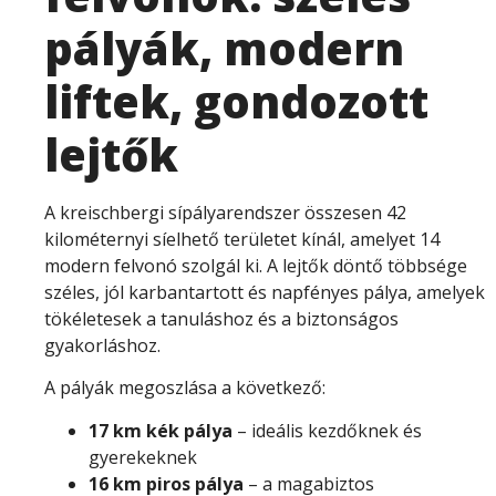
pályák, modern
liftek, gondozott
lejtők
A kreischbergi sípályarendszer összesen 42
kilométernyi síelhető területet kínál, amelyet 14
modern felvonó szolgál ki. A lejtők döntő többsége
széles, jól karbantartott és napfényes pálya, amelyek
tökéletesek a tanuláshoz és a biztonságos
gyakorláshoz.
A pályák megoszlása a következő:
17 km kék pálya
– ideális kezdőknek és
gyerekeknek
16 km piros pálya
– a magabiztos