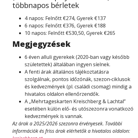
többnapos bérletek
4 napos: Felnőtt €274, Gyerek €137
6 napos: Felnőtt €376, Gyerek €188
10 napos: Felnőtt €530,50, Gyerek €265
Megjegyzések
6 éven alluli gyerekek (2020‑ban vagy később
születettek) általában ingyen síelnek.
A fenti árak általános tájékoztatásra
szolgálnak, pontos időzónák, szezon‑ciklusok
és kedvezmények (pl. családi csomag) mindig a
hivatalos oldalon ellenőrzendők.
A „Mehrtageskarten Kreischberg & Lachtal”
esetében külön elő‑ és utószezonra vonatkozó
kedvezmények is vannak.
Az árak a 2025/2026 szezonra érvényesek. További
információk és friss árak elérhetők a hivatalos oldalon: