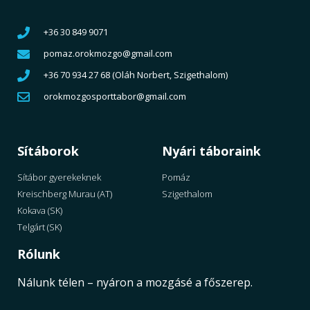
+36 30 849 9071
pomaz.orokmozgo@gmail.com
+36 70 934 27 68 (Oláh Norbert, Szigethalom)
orokmozgosporttabor@gmail.com
Sítáborok
Nyári táboraink
Sítábor gyerekeknek
Pomáz
Kreischberg Murau (AT)
Szigethalom
Kokava (SK)
Telgárt (SK)
Rólunk
Nálunk télen – nyáron a mozgásé a főszerep.