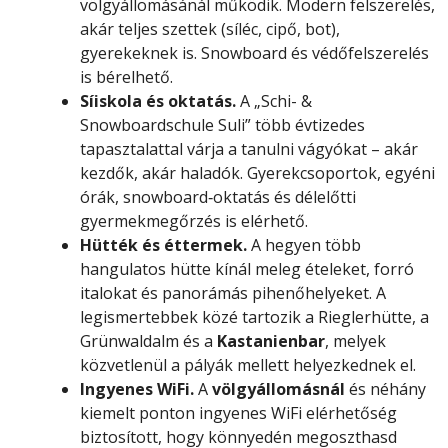
völgyállomásánál működik. Modern felszerelés,
akár teljes szettek (síléc, cipő, bot),
gyerekeknek is. Snowboard és védőfelszerelés
is bérelhető.
Síiskola és oktatás.
A „Schi- &
Snowboardschule Suli” több évtizedes
tapasztalattal várja a tanulni vágyókat – akár
kezdők, akár haladók. Gyerekcsoportok, egyéni
órák, snowboard‑oktatás és délelőtti
gyermekmegőrzés is elérhető.
Hütték és éttermek.
A hegyen több
hangulatos hütte kínál meleg ételeket, forró
italokat és panorámás pihenőhelyeket. A
legismertebbek közé tartozik a Rieglerhütte, a
Grünwaldalm és a
Kastanienbar
, melyek
közvetlenül a pályák mellett helyezkednek el.
Ingyenes WiFi.
A
völgyállomásnál
és néhány
kiemelt ponton ingyenes WiFi elérhetőség
biztosított, hogy könnyedén megoszthasd