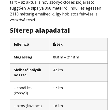
tart – az aktuális hóviszonyoktól és időjárástól
függően. A sípálya 868 méterről indul, és egészen
2118 méterig emelkedik, így hóbiztos fekvése is
vonzóvá teszi.
Síterep alapadatai
Jellemző
Érték
Magasság
868 m – 2118 m
Síelhető pályák
42 km
hossza
– ebből kék
17 km
(könnyű)
– piros (közepes)
16 km