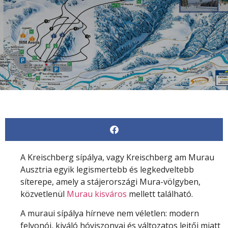
A Kreischberg sípálya, vagy Kreischberg am Murau
Ausztria egyik legismertebb és legkedveltebb
síterepe, amely a stájerországi Mura-völgyben,
közvetlenül
Murau kisváros
mellett található.
A muraui sípálya hírneve nem véletlen: modern
felvonói, kiváló hóviszonyai és változatos lejtői miatt