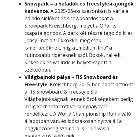
Snowpark – a haladók és freestyle-rajongók
kedvence.
A 2025/26-os szezonban is várja a
haladó síelőket és snowboardosokat a
Snowpark Kreischberg, melyet a QParks
csapata gondoz. A park két részre tagolódik: az
„easy line” a trükkökkel még csak
ismerkedőknek, míg a „medium line” a
rutinosabb ridereknek szól. Boxok, rail‑ek,
kicker‑ek és wallride is helyet kapott a
szekcióban.
Világbajnoki pálya – FIS Snowboard és
Freestyle.
Kreischberg 2015-ben adott otthont
a FIS Snowboard & Freestyle Ski
Világbajnokságnak, ennek örökségeként pedig
máig karbantartott versenypályával
rendelkezik. A World Championship Run kiváló
állapotban van, és időszakosan nyitva áll a
nagyközönség számára is – kihívás a
magabiztos síelőknek.