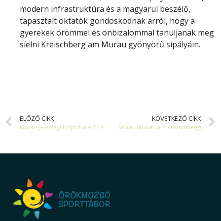
modern infrastruktúra és a magyarul beszélő,
tapasztalt oktatók gondoskodnak arról, hogy a
gyerekek örömmel és önbizalommal tanuljanak meg
síelni Kreischberg am Murau gyönyörű sípályáin.
ELŐZŐ CIKK
KÖVETKEZŐ CIKK
Murau jelenlegi időjárása + 7 napos előrejelzés
Murau (Murau am Kreischberg)