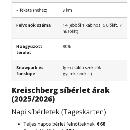
– fekete (nehéz)
9 km
Felvonók száma
14 (ebből 1 kabinos, 6 ülőlift, 7
húzólift)
Hóágyúzott
90%
terület
Snowpark és
Igen (külön szekciók
funslope
gyerekeknek is)
Kreischberg síbérlet árak
(2025/2026)
Napi síbérletek (Tageskarten)
Teljes napos bérlet felnőtteknek:
€ 68