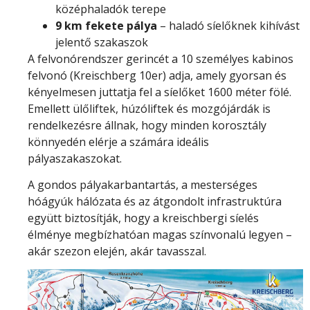
középhaladók terepe
9 km fekete pálya
– haladó síelőknek kihívást
jelentő szakaszok
A felvonórendszer gerincét a 10 személyes kabinos
felvonó (Kreischberg 10er) adja, amely gyorsan és
kényelmesen juttatja fel a síelőket 1600 méter fölé.
Emellett ülőliftek, húzóliftek és mozgójárdák is
rendelkezésre állnak, hogy minden korosztály
könnyedén elérje a számára ideális
pályaszakaszokat.
A gondos pályakarbantartás, a mesterséges
hóágyúk hálózata és az átgondolt infrastruktúra
együtt biztosítják, hogy a kreischbergi síelés
élménye megbízhatóan magas színvonalú legyen –
akár szezon elején, akár tavasszal.