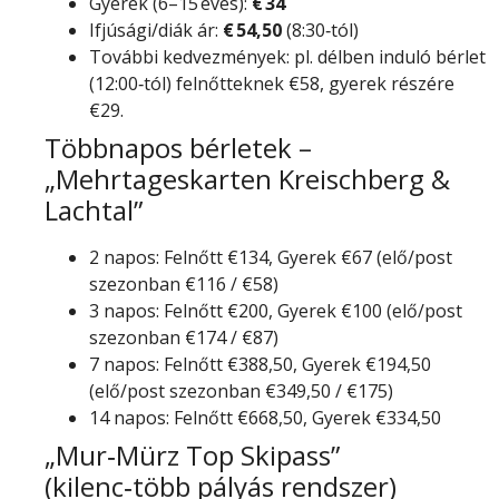
Gyerek (6–15 éves):
€ 34
Ifjúsági/diák ár:
€ 54,50
(8:30‑tól)
További kedvezmények: pl. délben induló bérlet
(12:00‑tól) felnőtteknek €58, gyerek részére
€29.
Többnapos bérletek –
„Mehrtageskarten Kreischberg &
Lachtal”
2 napos: Felnőtt €134, Gyerek €67 (elő/post
szezonban €116 / €58)
3 napos: Felnőtt €200, Gyerek €100 (elő/post
szezonban €174 / €87)
7 napos: Felnőtt €388,50, Gyerek €194,50
(elő/post szezonban €349,50 / €175)
14 napos: Felnőtt €668,50, Gyerek €334,50
„Mur‑Mürz Top Skipass”
(kilenc‑több pályás rendszer)