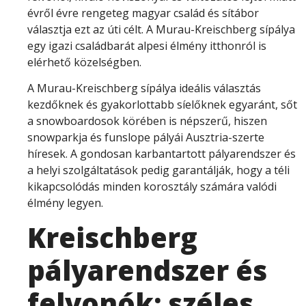
évről évre rengeteg magyar család és sítábor
választja ezt az úti célt. A Murau-Kreischberg sípálya
egy igazi családbarát alpesi élmény itthonról is
elérhető közelségben.
A Murau-Kreischberg sípálya ideális választás
kezdőknek és gyakorlottabb síelőknek egyaránt, sőt
a snowboardosok körében is népszerű, hiszen
snowparkja és funslope pályái Ausztria-szerte
híresek. A gondosan karbantartott pályarendszer és
a helyi szolgáltatások pedig garantálják, hogy a téli
kikapcsolódás minden korosztály számára valódi
élmény legyen.
Kreischberg
pályarendszer és
felvonók: széles