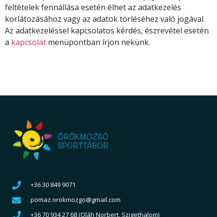
feltételek fennállása esetén élhet az adatkezelés
korlátozásához vagy az adatok törléséhez való jogával.
Az adatkezeléssel kapcsolatos kérdés, észrevétel esetén
a
kapcsolat
menüpontban írjon nekünk.
+36 30 849 9071
pomaz.orokmozgo@gmail.com
+36 70 934 27 68 (Oláh Norbert, Szigethalom)