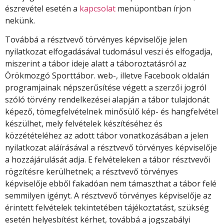
észrevétel esetén a
kapcsolat
menüpontban írjon
nekünk.
Továbbá a résztvevő törvényes képviselője jelen
nyilatkozat elfogadásával tudomásul veszi és elfogadja,
miszerint a tábor ideje alatt a táboroztatásról az
Örökmozgó Sporttábor. web-, illetve Facebook oldalán
programjainak népszerűsítése végett a szerzői jogról
szóló törvény rendelkezései alapján a tábor tulajdonát
képező, tömegfelvételnek minősülő kép- és hangfelvétel
készülhet, mely felvételek készítéséhez és
közzétételéhez az adott tábor vonatkozásában a jelen
nyilatkozat aláírásával a résztvevő törvényes képviselője
a hozzájárulását adja. E felvételeken a tábor résztvevői
rögzítésre kerülhetnek; a résztvevő törvényes
képviselője ebből fakadóan nem támaszthat a tábor felé
semmilyen igényt. A résztvevő törvényes képviselője az
érintett felvételek tekintetében tájékoztatást, szükség
esetén helyesbítést kérhet, továbbá a jogszabályi