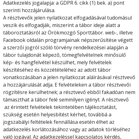
Adatkezelés jogalapja: a GDPR 6. cikk (1) bek. a) pont
szerinti hozzájárulása.
A résztvevők jelen nyilatkozat elfogadásával tudomásul
veszik és elfogadják, miszerint a tábor ideje alatt a
táboroztatásról az Örökmozgó Sporttábor. web-, illetve
Facebook oldalán programjainak népszerűsítése végett
a szerzői jogról szóló törvény rendelkezései alapján a
tábor tulajdonát képező, tömegfelvételnek minősülő
kép- és hangfelvétel készülhet, mely felvételek
készítéséhez és közzétételéhez az adott tábor
vonatkozásában a jelen nyilatkozat aláírásával résztvevő
a hozzájárulását adja. E felvételeken a tábor résztvevői
rögzítésre kerülhetnek; a résztvevő ebből fakadóan nem
támaszthat a tábor felé semmilyen igényt. A résztvevő
az érintett felvételek tekintetében tájékoztatást,
szükség esetén helyesbítést kérhet, továbbá a
jogszabályi feltételek fennállása esetén élhet az
adatkezelés korlátozásához vagy az adatok törléséhez
való jogával. Az adatkezeléssel kapcsolatos kérdés,