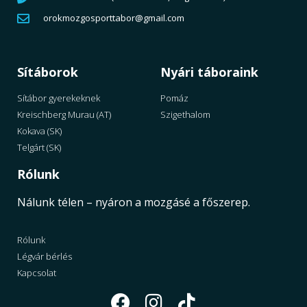
orokmozgosporttabor@gmail.com
Sítáborok
Nyári táboraink
Sítábor gyerekeknek
Pomáz
Kreischberg Murau (AT)
Szigethalom
Kokava (SK)
Telgárt (SK)
Rólunk
Nálunk télen – nyáron a mozgásé a főszerep.
Rólunk
Légvár bérlés
Kapcsolat