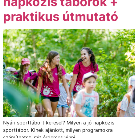
napközis táborok +
praktikus útmutató
Nyári sporttábort keresel? Milyen a jó napközis
sporttábor. Kinek ajánlott, milyen programokra
számíthatsz, mit érdemes vinni.