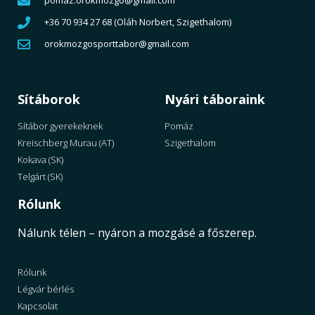
pomaz.orokmozgo@gmail.com
+36 70 934 27 68 (Oláh Norbert, Szigethalom)
orokmozgosporttabor@gmail.com
Sítáborok
Nyári táboraink
Sítábor gyerekeknek
Pomáz
Kreischberg Murau (AT)
Szigethalom
Kokava (SK)
Telgárt (SK)
Rólunk
Nálunk télen – nyáron a mozgásé a főszerep.
Rólunk
Légvár bérlés
Kapcsolat