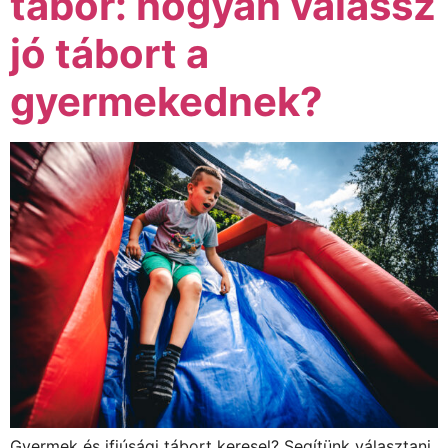
tábor: hogyan válassz
jó tábort a
gyermekednek?
Gyermek és ifjúsági tábort keresel? Segítünk választani