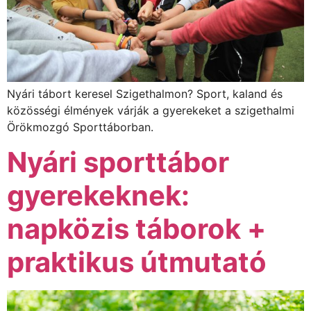
Nyári tábort keresel Szigethalmon? Sport, kaland és
közösségi élmények várják a gyerekeket a szigethalmi
Örökmozgó Sporttáborban.
Nyári sporttábor
gyerekeknek:
napközis táborok +
praktikus útmutató