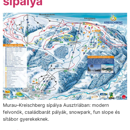
sípálya
Murau–Kreischberg sípálya Ausztriában: modern
felvonók, családbarát pályák, snowpark, fun slope és
sítábor gyerekeknek.