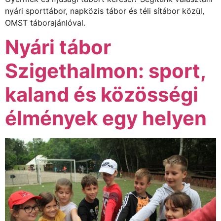
nyári sporttábor, napközis tábor és téli sítábor közül,
OMST táborajánlóval.
Nyári tábor
Szigethalmon: sport,
kaland és közösségi
élmények egy helyen