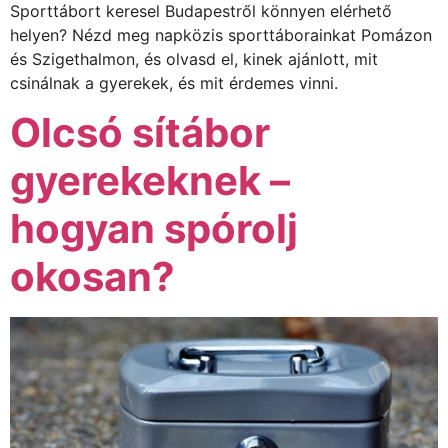
Sporttábort keresel Budapestről könnyen elérhető
helyen? Nézd meg napközis sporttáborainkat Pomázon
és Szigethalmon, és olvasd el, kinek ajánlott, mit
csinálnak a gyerekek, és mit érdemes vinni.
Olcsó sítábor
gyerekeknek –
hogyan spórolj
okosan?