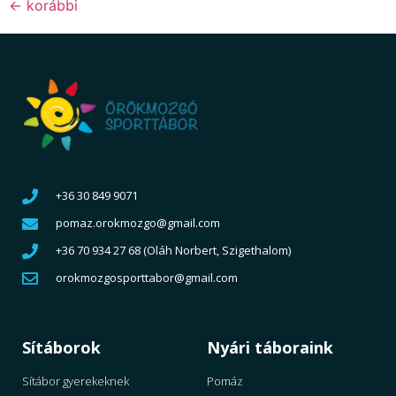
←
korábbi
+36 30 849 9071
pomaz.orokmozgo@gmail.com
+36 70 934 27 68 (Oláh Norbert, Szigethalom)
orokmozgosporttabor@gmail.com
Sítáborok
Nyári táboraink
Sítábor gyerekeknek
Pomáz